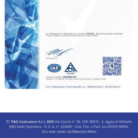
©
P&G Costruzioni S.r.l. 2025
Via Cairoli n° 36, CAP 98076 - S. Agata di Militello
(ME) Sede Operativa - R. E. A. n° 222666 - Cod. Fisc. e Part. Iva 03233130834.
Sito web creato da
Maurizio Alfieri