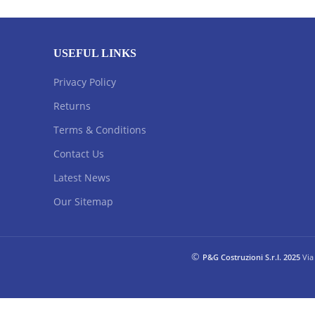
USEFUL LINKS
Privacy Policy
Returns
Terms & Conditions
Contact Us
Latest News
Our Sitemap
©
P&G Costruzioni S.r.l. 2025
Via 